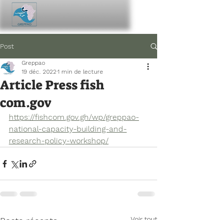
Post
Greppao
19 déc. 2022
1 min de lecture
Article Press fish
com.gov
https://fishcom.gov.gh/wp/greppao-
national-capacity-building-and-
research-policy-workshop/
Voir tout